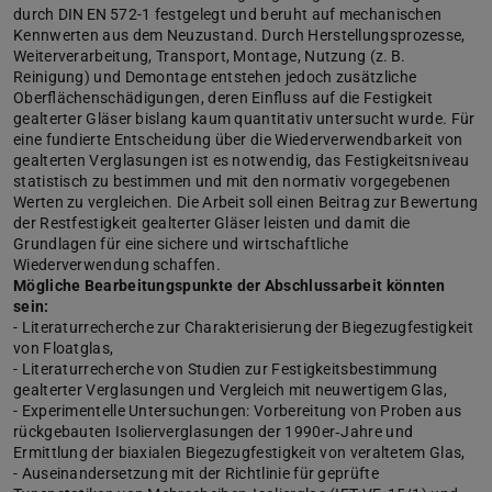
durch DIN EN 572-1 festgelegt und beruht auf mechanischen
Kennwerten aus dem Neuzustand. Durch Herstellungsprozesse,
Weiterverarbeitung, Transport, Montage, Nutzung (z. B.
Reinigung) und Demontage entstehen jedoch zusätzliche
Oberflächenschädigungen, deren Einfluss auf die Festigkeit
gealterter Gläser bislang kaum quantitativ untersucht wurde. Für
eine fundierte Entscheidung über die Wiederverwendbarkeit von
gealterten Verglasungen ist es notwendig, das Festigkeitsniveau
statistisch zu bestimmen und mit den normativ vorgegebenen
Werten zu vergleichen. Die Arbeit soll einen Beitrag zur Bewertung
der Restfestigkeit gealterter Gläser leisten und damit die
Grundlagen für eine sichere und wirtschaftliche
Wiederverwendung schaffen.
Mögliche Bearbeitungspunkte der Abschlussarbeit könnten
sein:
- Literaturrecherche zur Charakterisierung der Biegezugfestigkeit
von Floatglas,
- Literaturrecherche von Studien zur Festigkeitsbestimmung
gealterter Verglasungen und Vergleich mit neuwertigem Glas,
- Experimentelle Untersuchungen: Vorbereitung von Proben aus
rückgebauten Isolierverglasungen der 1990er‑Jahre und
Ermittlung der biaxialen Biegezugfestigkeit von veraltetem Glas,
- Auseinandersetzung mit der Richtlinie für geprüfte