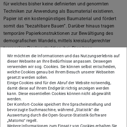
für welches bisher keine definierten und genormten
Techniken zur Anwendung als Baumaterial existieren.
Papier ist ein kostengünstiges Baumaterial und fördert
somit das “bezahlbare Bauen”. Darüber hinaus tragen
temporäre Papierkonstruktionen zur Bewältigung des
demografischen Wandels, mittels kreislaufgerechter
temporärer Baukonstruktion, bei. Dies kann
beispielsweise durch das Schließen temporärer
Wir möchten die Informationen und das Nutzungserlebnis auf
dieser Webseite an Ihre Bedürfnisse anpassen. Deswegen
Baulücken, die Erweiterung von Gebäuden, also die
verwenden wir sog. Cookies. Sie können selbst entscheiden,
Schaffung temporären Wohnraums oder auch temporärer
welche Cookies genau bei Ihrem Besuch unserer Webseiten
Arbeitsplätze, erfolgen. Zur Bestimmung der
gesetzt werden sollen.
Einige Cookies sind für den Abruf der Website notwendig,
Dauerhaftigkeit von Papierkonstruktionen ist vor allem
damit diese auf Ihrem Endgerät richtig anzeigen werden
der Einfluss von verschiedenen Luftfeuchtigkeiten und
kann. Diese essentiellen Cookies können nicht abgewählt
werden.
Temperaturen entscheidend.
Der Komfort-Cookie speichert Ihre Spracheinstellung und
bevorzugte Suchmaschine, während „Statistik“ die
Auswertung durch die Open-Source-Statistik-Software
„Matomo“ regelt.
Weitere Informationen zum Einsatz von Cookies erhalten Sie