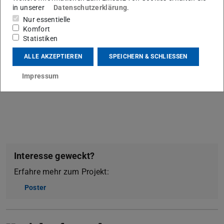
in unserer
Datenschutzerklärung
.
Nur essentielle
Komfort
Statistiken
ALLE AKZEPTIEREN
SPEICHERN & SCHLIESSEN
Impressum
Interesse geweckt?
Erfahre mehr zum Projekt:
Poster
(PDF-Datei)
(wird in neuem Tab geöffnet)