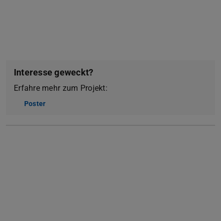
Interesse geweckt?
Erfahre mehr zum Projekt:
Poster
(PDF-Datei)
(wird in neuem Tab geöffnet)