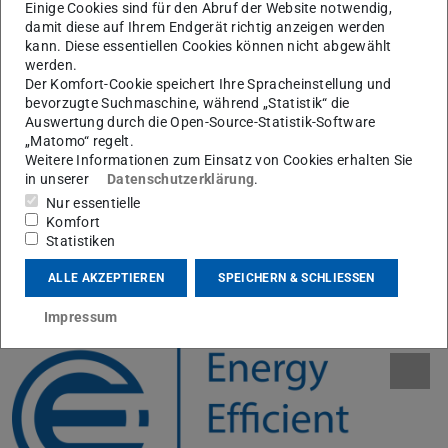
Einige Cookies sind für den Abruf der Website notwendig,
damit diese auf Ihrem Endgerät richtig anzeigen werden
Wissenschaftlicher Mitarbeiter
kann. Diese essentiellen Cookies können nicht abgewählt
werden.
Energy Efficient Construction
Der Komfort-Cookie speichert Ihre Spracheinstellung und
bevorzugte Suchmaschine, während „Statistik“ die
Auswertung durch die Open-Source-Statistik-Software
Kontakt
„Matomo“ regelt.
Weitere Informationen zum Einsatz von Cookies erhalten Sie
reber@ismd.tu-...
in unserer
Datenschutzerklärung
.
+49 6151 16-23067
Nur essentielle
Komfort
L5|06 462
Statistiken
Franziska-Braun-Straße 3
ALLE AKZEPTIEREN
SPEICHERN & SCHLIESSEN
64287
Darmstadt
Impressum