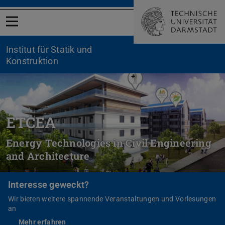
Menü öffnen
Institut für Statik und
Konstruktion
ETCEA
Energy Technologies in Civil Engineering
and Architecture
Interesse geweckt?
Wir bieten weitere spannende Veranstaltungen und Vorlesungen
an
Mehr erfahren