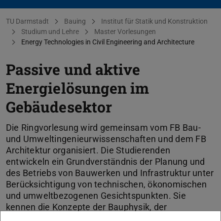
Sie befinden sich hier:
TU Darmstadt
Bauing
Institut für Statik und Konstruktion
Studium und Lehre
Master Vorlesungen
Energy Technologies in Civil Engineering and Architecture
Passive und aktive
Energielösungen im
Gebäudesektor
Die Ringvorlesung wird gemeinsam vom FB Bau-
und Umweltingenieurwissenschaften und dem FB
Architektur organisiert. Die Studierenden
entwickeln ein Grundverständnis der Planung und
des Betriebs von Bauwerken und Infrastruktur unter
Berücksichtigung von technischen, ökonomischen
und umweltbezogenen Gesichtspunkten. Sie
kennen die Konzepte der Bauphysik, der
oberflächennahen Geothermie und