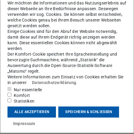
Wir möchten die Informationen und das Nutzungserlebnis auf
energieeffizienter Bauweise sowohl auf Gebäude-
dieser Webseite an Ihre Bedürfnisse anpassen. Deswegen
als auch auf Quartiersebene. Die Studierenden
verwenden wir sog. Cookies. Sie können selbst entscheiden,
besitzen die Fähigkeit, unterschiedliche Lösungen
welche Cookies genau bei Ihrem Besuch unserer Webseiten
abzuwägen, sachlich und verständlich zu erläutern,
gesetzt werden sollen.
Einige Cookies sind für den Abruf der Website notwendig,
Entscheidungen zu treffen und zu begründen. Die
damit diese auf Ihrem Endgerät richtig anzeigen werden
Studierenden sind in der Lage, die Ergebnisse ihrer
kann. Diese essentiellen Cookies können nicht abgewählt
Arbeit in geeigneter Form darzustellen und zu
werden.
präsentieren.
Der Komfort-Cookie speichert Ihre Spracheinstellung und
bevorzugte Suchmaschine, während „Statistik“ die
Auswertung durch die Open-Source-Statistik-Software
„Matomo“ regelt.
KONTAKT
Weitere Informationen zum Einsatz von Cookies erhalten Sie
in unserer
Datenschutzerklärung
.
Nur essentielle
Komfort
Statistiken
ALLE AKZEPTIEREN
SPEICHERN & SCHLIESSEN
Lehrinhalte
Impressum