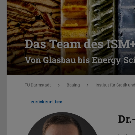
Das Team des ISM
Von Glasbau bis Energy Sc
Sie befinden sich hier:
TU Darmstadt
Bauing
Institut für Statik u
zurück zur Liste
Dr.