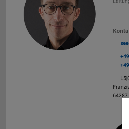
Leitun
Konta
see
+49
+49
L5|
Franzi
64287