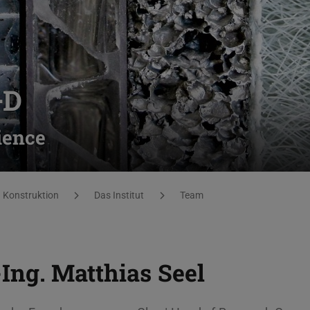
+D
ience
nd Konstruktion
Das Institut
Team
-Ing.
Matthias Seel