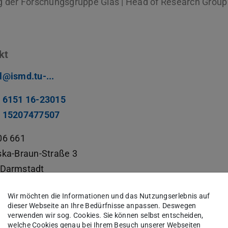
g der Forschungsgruppe Glas | Head of Research Group
kt
l@ismd.tu-...
 6151 16-23015
 15207477507
06 661
ska-Braun-Straße 3
Darmstadt
Wir möchten die Informationen und das Nutzungserlebnis auf
dieser Webseite an Ihre Bedürfnisse anpassen. Deswegen
verwenden wir sog. Cookies. Sie können selbst entscheiden,
welche Cookies genau bei Ihrem Besuch unserer Webseiten