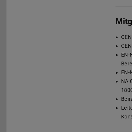
Mitg
CEN/
CEN
EN-N
Ber
EN-N
NA 0
180
Beir
Leit
Kons