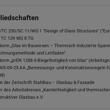
liedschaften
TC 250/SC 11/WG 1 “Design of Glass Structures“ (“Eur
 TC 129 WG 8 TG
orm „Glas im Bauwesen – Thermisch induzierte Spann
echnungsmethode und Leitfaden“
orm „prEN 1288-6 Biegefestigkeit von Glas“ (Arbeitsgr
05-09-25 AA „Bemessungs- und Konstruktionsregeln fü
08)
at der Zeitschrift Stahlbau – Glasbau & Fassade
er des Arbeitskreises „Kantenfestigkeit und thermisch
truktiver Glasbau e.V.