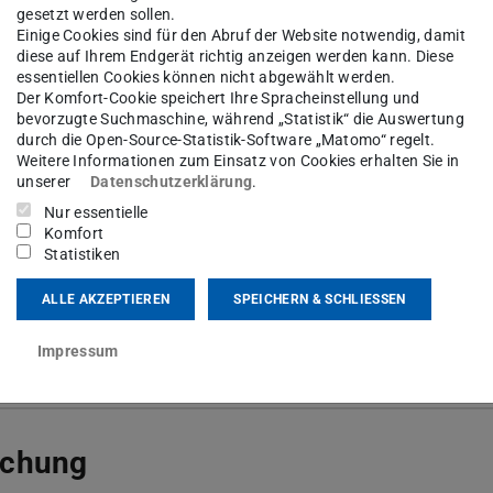
gesetzt werden sollen.
Einige Cookies sind für den Abruf der Website notwendig, damit
diese auf Ihrem Endgerät richtig anzeigen werden kann. Diese
essentiellen Cookies können nicht abgewählt werden.
Der Komfort-Cookie speichert Ihre Spracheinstellung und
bevorzugte Suchmaschine, während „Statistik“ die Auswertung
durch die Open-Source-Statistik-Software „Matomo“ regelt.
Weitere Informationen zum Einsatz von Cookies erhalten Sie in
unserer
Datenschutzerklärung
.
re
Nur essentielle
Komfort
Statistiken
adentechnik I
adentechnik II
ALLE AKZEPTIEREN
SPEICHERN & SCHLIESSEN
rimentelle Fassadentechnik
Impressum
 und Fassade Projekt
schung