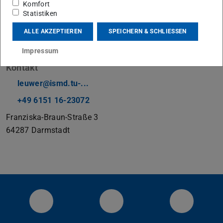
Komfort
Statistiken
Medien und Öffentlichkeitsarbeit
ALLE AKZEPTIEREN
SPEICHERN & SCHLIESSEN
Projekt DELTA
Impressum
Kontakt
leuwer@ismd.tu-...
+49 6151 16-23072
Franziska-Braun-Straße 3
64287
Darmstadt
Visit us on YouTube
Instagram
LinkedIn