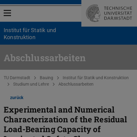
Menü öffnen
Institut für Statik und
Konstruktion
Abschlussarbeiten
Sie befinden sich hier:
TU Darmstadt
Bauing
Institut für Statik und Konstruktion
Studium und Lehre
Abschlussarbeiten
zurück
Experimental and Numerical
Characterization of the Residual
Load-Bearing Capacity of